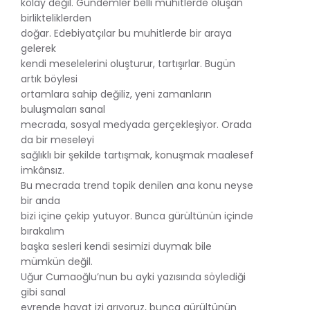
kolay değil. Gündemler belli muhitlerde oluşan
birlikteliklerden
doğar. Edebiyatçılar bu muhitlerde bir araya
gelerek
kendi meselelerini oluşturur, tartışırlar. Bugün
artık böylesi
ortamlara sahip değiliz, yeni zamanların
buluşmaları sanal
mecrada, sosyal medyada gerçekleşiyor. Orada
da bir meseleyi
sağlıklı bir şekilde tartışmak, konuşmak maalesef
imkânsız.
Bu mecrada trend topik denilen ana konu neyse
bir anda
bizi içine çekip yutuyor. Bunca gürültünün içinde
bırakalım
başka sesleri kendi sesimizi duymak bile
mümkün değil.
Uğur Cumaoğlu’nun bu ayki yazısında söylediği
gibi sanal
evrende hayat izi arıyoruz, bunca gürültünün